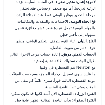
لا توجد إشارة تحذير صفراء.
في المثانة السليمة تزداد
الرغبة تدريجياً. أما مع ضعف الإحساس فقد تختفي
مرحلة التحذير ويظهر الوعي فقط عند الامتلاء الزائد.
فخ الحياة اليومية.
الاجتماعات والتنقلات والمكالمات
والمهام اليومية تجعل عبارة «بعد عشر دقائق» تتحول
بسهولة إلى تأخير خطِر.
القلق الليلي.
أثناء النوم يتوقف التحكم الواعي، ويظهر
خوف دائم من تفويت الفاصل.
الحساب الذهني مرهق.
إعادة حساب موعد الإجراء التالي
طوال الوقت تستهلك طاقة ذهنية إضافية.
مع Nelaton تتم القسطرة في وقتها
ما عليك سوى تسجيل الإجراء المنجز، وسيحسب المؤقّت
موعد القسطرة التالية فوراً. سترى دائماً كم تبقى من
الوقت ومتى تبدأ النافذة المناسبة.
الفترة الزرقاء:
القسطرة الآن آمنة لكنها قد تكون مبكرة.
الفترة الصفراء:
بدأت النافذة المثالية. تظهر عادةً قبل