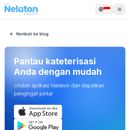
Kembali ke blog
Pantau kateterisasi
Anda dengan mudah
Unduh aplikasi Nelaton dan dapatkan
pengingat pintar