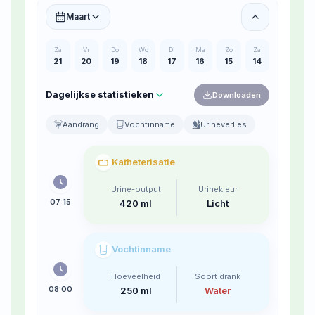
Maart
Za
Vr
Do
Wo
Di
Ma
Zo
Za
21
20
19
18
17
16
15
14
Dagelijkse statistieken
Downloaden
Aandrang
Vochtinname
Urineverlies
Katheterisatie
Urine-output
Urinekleur
07:15
420 ml
Licht
Vochtinname
Hoeveelheid
Soort drank
08:00
250 ml
Water