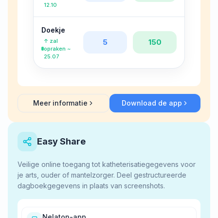
12.10
Doekje
↑
zal
5
150
opraken
~
25.07
Meer informatie
Download de app
about
Voorraadtracker
Easy Share
Veilige online toegang tot katheterisatiegegevens voor
je arts, ouder of mantelzorger. Deel gestructureerde
dagboekgegevens in plaats van screenshots.
Nelaton-app