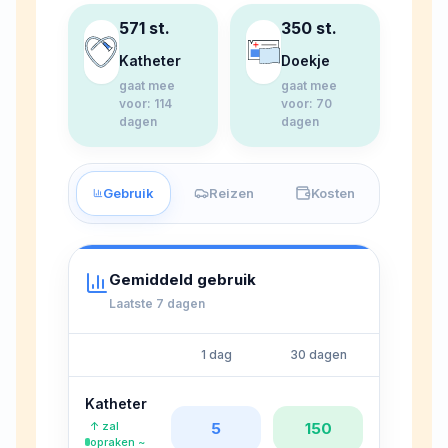
571 st.
350 st.
Katheter
Doekje
gaat mee
gaat mee
voor
:
114
voor
:
70
dagen
dagen
Gebruik
Reizen
Kosten
Gemiddeld gebruik
Laatste 7 dagen
1 dag
30 dagen
Katheter
↑
zal
5
150
opraken
~