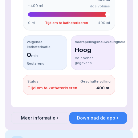
~
400
ml
doelvolume
0
ml
Tijd om te katheteriseren
400
ml
volgende
Voorspellingsnauwkeurigheid
katheterisatie
Hoog
0
min
Voldoende
gegevens
Resterend
Status
Geschatte vulling
Tijd om te katheteriseren
400
ml
Meer informatie
Download de app
about
Slimme blaas