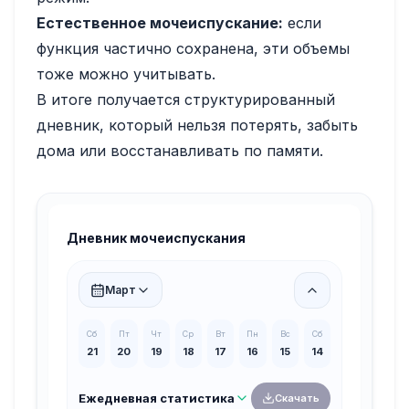
Естественное мочеиспускание:
если
функция частично сохранена, эти объемы
тоже можно учитывать.
В итоге получается структурированный
дневник, который нельзя потерять, забыть
дома или восстанавливать по памяти.
Дневник мочеиспускания
Март
Сб
Пт
Чт
Ср
Вт
Пн
Вс
Сб
21
20
19
18
17
16
15
14
Ежедневная статистика
Скачать