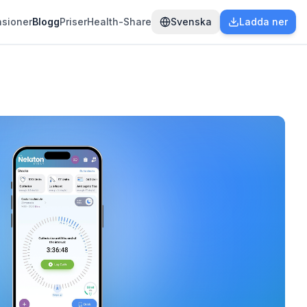
sioner
Blogg
Priser
Health-Share
Svenska
Ladda ner