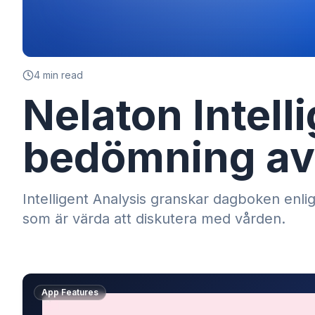
4
min read
Nelaton Intell
bedömning av
Intelligent Analysis granskar dagboken en
som är värda att diskutera med vården.
App Features