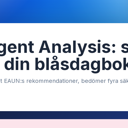
igent Analysis:
 din blåsdagbo
ligt EAUN:s rekommendationer, bedömer fyra sä