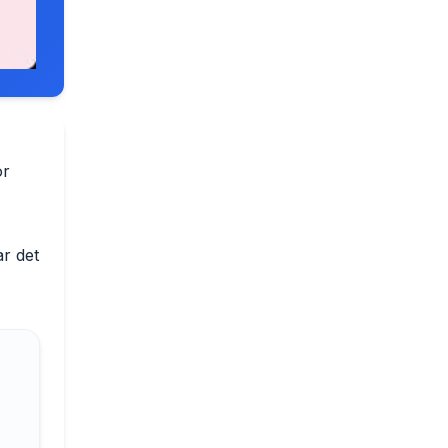
or
r det