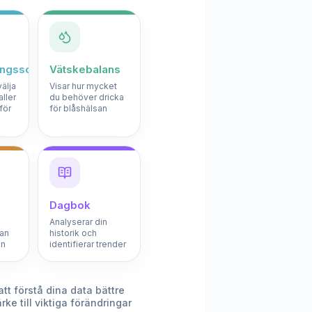
ringsschema
Vätskebalans
välja
Visar hur mycket
aller
du behöver dricka
för
för blåshälsan
Dagbok
Analyserar din
an
historik och
on
identifierar trender
att förstå dina data bättre
ke till viktiga förändringar