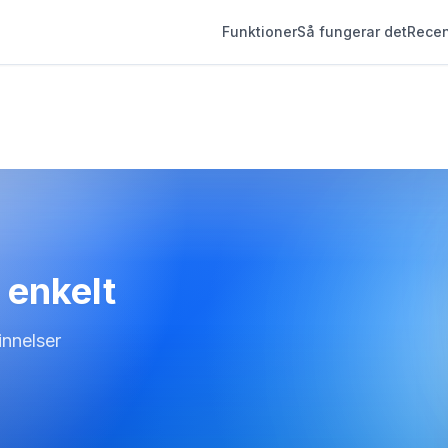
Funktioner
Så fungerar det
Recen
g enkelt
nnelser