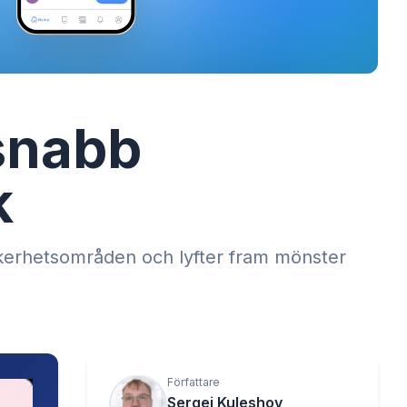
 snabb
k
kerhetsområden och lyfter fram mönster
Författare
Sergei Kuleshov