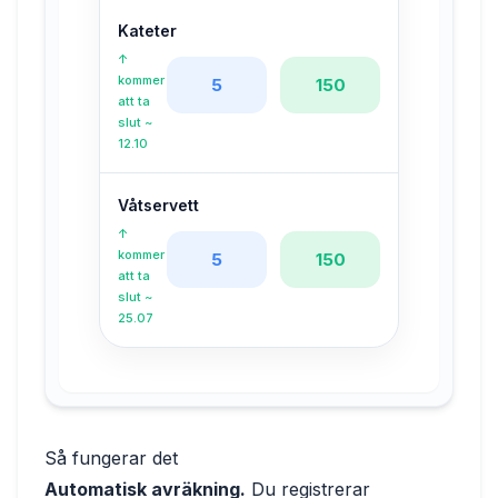
Kateter
↑
kommer
5
150
att ta
slut
~
12.10
Våtservett
↑
kommer
5
150
att ta
slut
~
25.07
Så fungerar det
Automatisk avräkning.
Du registrerar