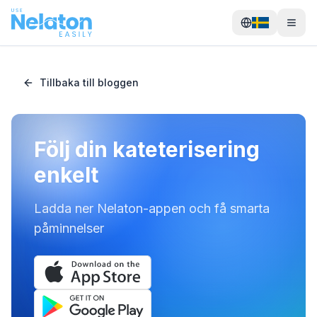
Tillbaka till bloggen
Följ din kateterisering
enkelt
Ladda ner Nelaton-appen och få smarta
påminnelser