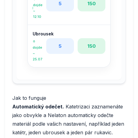
5
150
dojde
~
12.10
Ubrousek
↑
5
150
dojde
~
25.07
Jak to funguje
Automatický odečet.
Katetrizaci zaznamenáte
jako obvykle a Nelaton automaticky odečte
materiál podle vašich nastavení, například jeden
katétr, jeden ubrousek a jeden pár rukavic.