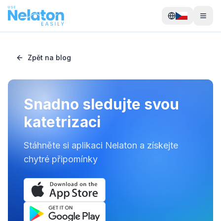
Zpět na blog
Snadno sledujte svou
katetrizaci
Stáhněte si aplikaci Nelaton a získejte
chytré připomínky