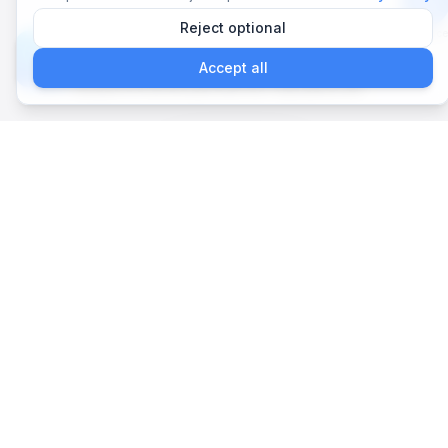
Nelaton:
Reject optional
Aplikace
samokatetrizace
Accept all