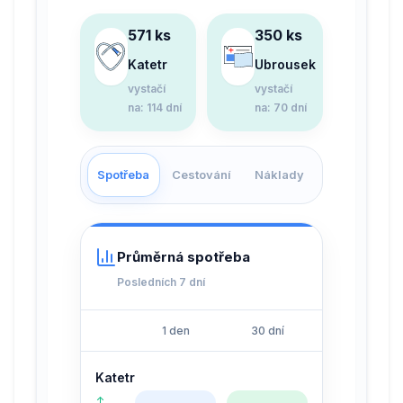
571 ks
350 ks
Katetr
Ubrousek
vystačí
vystačí
na
:
114 dní
na
:
70 dní
Spotřeba
Cestování
Náklady
Průměrná spotřeba
Posledních 7 dní
1 den
30 dní
Katetr
↑