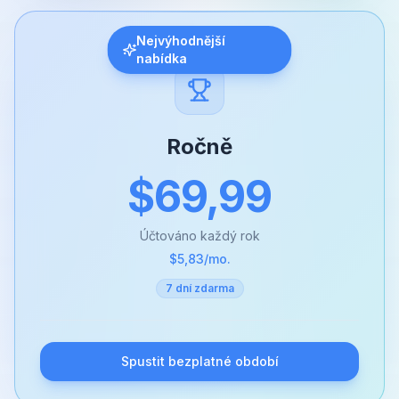
Nejvýhodnější
nabídka
Ročně
$69,99
Účtováno každý rok
$5,83
/mo.
7 dní zdarma
Spustit bezplatné období