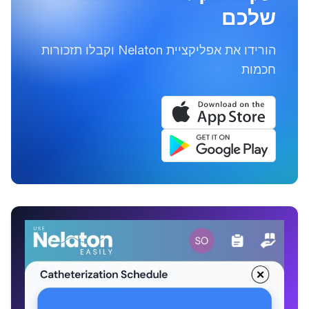
שלכם
הורידו את אפליקציית Nelaton וקבלו תזכורות
חכמות