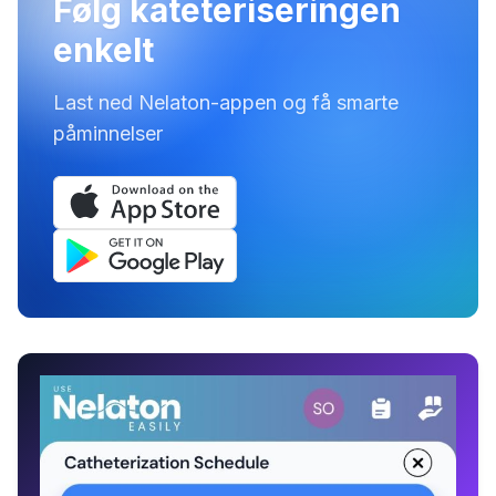
Følg kateteriseringen
enkelt
Last ned Nelaton-appen og få smarte
påminnelser