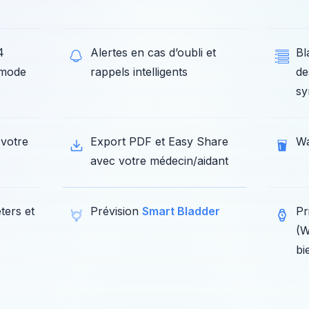
4
Alertes en cas d’oubli et
Bl
 mode
rappels intelligents
de
sy
 votre
Export PDF et Easy Share
Wa
avec votre médecin/aidant
ters et
Prévision
Smart Bladder
Pr
(W
bi