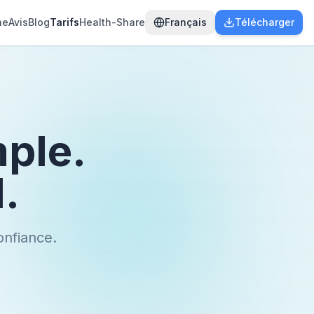
he
Avis
Blog
Tarifs
Health-Share
Français
Télécharger
ple.
.
onfiance.