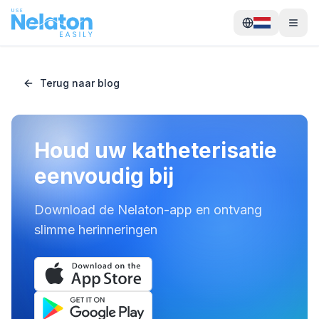
Terug naar blog
Houd uw katheterisatie
eenvoudig bij
Download de Nelaton-app en ontvang
slimme herinneringen