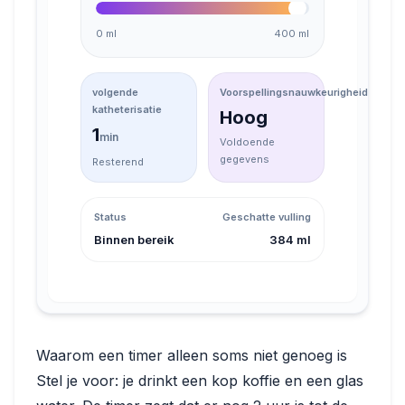
0
ml
Tijd om te katheteriseren
400
ml
volgende
Voorspellingsnauwkeurigheid
katheterisatie
Hoog
0
min
Voldoende
gegevens
Resterend
Status
Geschatte
vulling
Tijd om te
400
ml
katheteriseren
Waarom een timer alleen soms niet genoeg is
Stel je voor: je drinkt een kop koffie en een glas