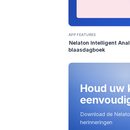
APP FEATURES
Nelaton Intelligent Ana
blaasdagboek
Houd uw k
eenvoudig
Download de Nelato
herinneringen