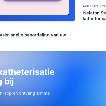
APP FEATURES
Nelaton St
katheterisa
lysis: snelle beoordeling van uw
atheterisatie
 bij
n-app en ontvang slimme